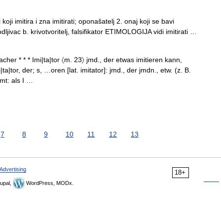
i imitira i zna imitirati; oponašatelj 2. onaj koji se bavi
ljivac b. krivotvoritelj, falsifikator ETIMOLOGIJA vidi imitirati …
 * * * Imi|ta|tor 〈m. 23〉 jmd., der etwas imitieren kann,
|tor, der; s, …oren [lat. imitator]: jmd., der jmdn., etw. (z. B.
mt: als I …
7
8
9
10
11
12
13
Advertising
18+
upal,
WordPress, MODx.