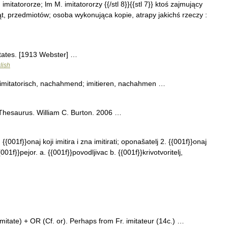
 imitatororze; lm M. imitatororzy {{/stl 8}}{{stl 7}} ktoś zajmujący
ąt, przedmiotów; osoba wykonująca kopie, atrapy jakichś rzeczy :
itates. [1913 Webster] …
lish
 imitatorisch, nachahmend; imitieren, nachahmen …
 Thesaurus. William C. Burton. 2006 …
{{001f}}onaj koji imitira i zna imitirati; oponašatelj 2. {{001f}}onaj
001f}}pejor. a. {{001f}}povodljivac b. {{001f}}krivotvoritelj,
itate) + OR (Cf. or). Perhaps from Fr. imitateur (14c.) …