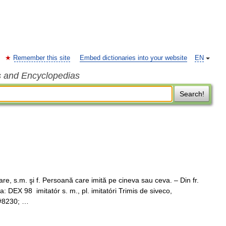
Remember this site
Embed dictionaries into your website
EN
s and Encyclopedias
Search!
, s.m. şi f. Persoană care imită pe cineva sau ceva. – Din fr.
a: DEX 98 imitatór s. m., pl. imitatóri Trimis de siveco,
&#8230; …