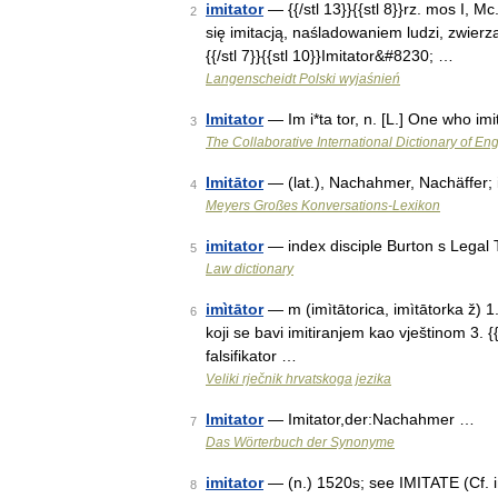
imitator
— {{/stl 13}}{{stl 8}}rz. mos I, Mc.
2
się imitacją, naśladowaniem ludzi, zwierz
{{/stl 7}}{{stl 10}}Imitator&#8230; …
Langenscheidt Polski wyjaśnień
Imitator
— Im i*ta tor, n. [L.] One who im
3
The Collaborative International Dictionary of Eng
Imitātor
— (lat.), Nachahmer, Nachäffer;
4
Meyers Großes Konversations-Lexikon
imitator
— index disciple Burton s Legal
5
Law dictionary
imìtātor
— m (imìtātorica, imìtātorka ž) 1. 
6
koji se bavi imitiranjem kao vještinom 3. {{
falsifikator …
Veliki rječnik hrvatskoga jezika
Imitator
— Imitator,der:Nachahmer …
7
Das Wörterbuch der Synonyme
imitator
— (n.) 1520s; see IMITATE (Cf. im
8