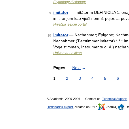
Etymology dictionary
imitator
— imìtātor m DEFINICIJA 1. onaj koj
9
imitiranjem kao vještinom 3. pejor. a. povod
Hrvatski jezični portal
Imitator
— Nachahmer; Epigone; Nachmacher
10
Nachahmer (TierstimmenImitator) * * * Imi|ta
Vogelstimmen, Instrumente o. Ä.) nachah
Universal-Lexikon
Pages
Next
→
1
2
3
4
5
6
© Academic, 2000-2026
Contact us:
Technical Support
,
Dictionaries export
, created on PHP,
Joomla,
Dr